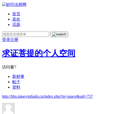
首页
喜欢
话题
登录
注册
求证菩提的个人空间
访问量
7
新鲜事
帖子
资料
http://bbs.miaoyinfashi.cn/index.php?m=space&uid=757