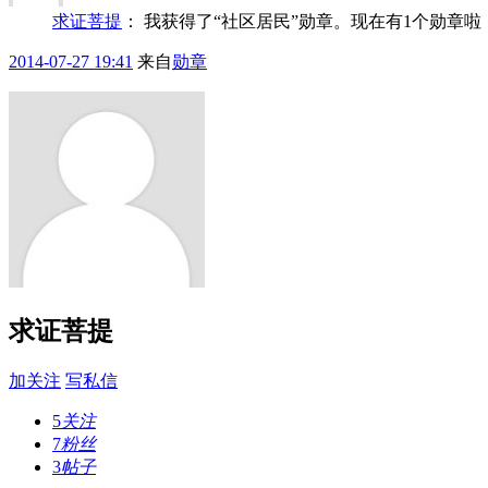
求证菩提
：
我获得了“社区居民”勋章。现在有1个勋章
2014-07-27 19:41
来自
勋章
求证菩提
加关注
写私信
5
关注
7
粉丝
3
帖子