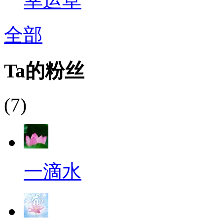
幸运草
全部
Ta的粉丝
(7)
一滴水