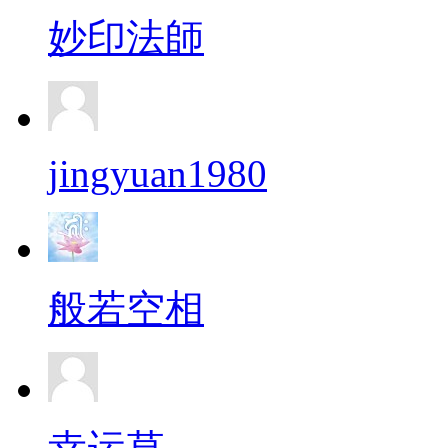
妙印法師
jingyuan1980
般若空相