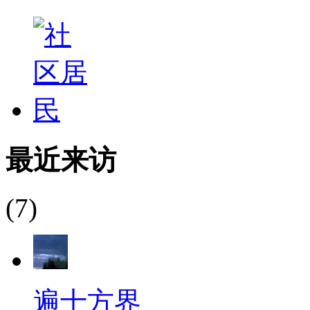
最近来访
(7)
遍十方界