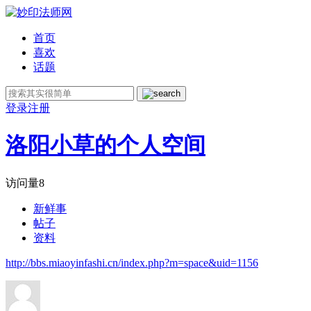
首页
喜欢
话题
登录
注册
洛阳小草的个人空间
访问量
8
新鲜事
帖子
资料
http://bbs.miaoyinfashi.cn/index.php?m=space&uid=1156