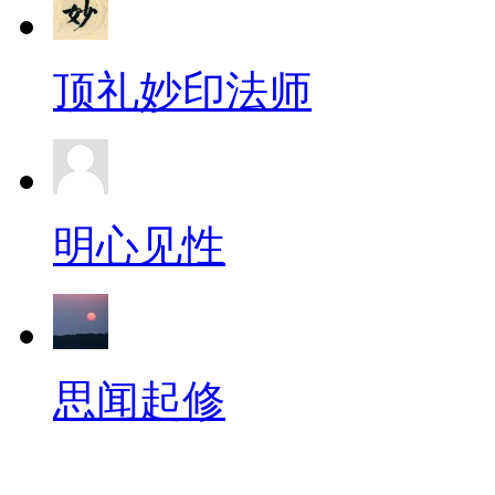
顶礼妙印法师
明心见性
思闻起修