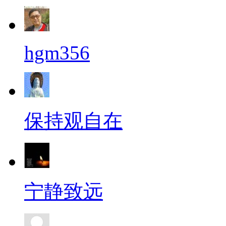
hgm356
保持观自在
宁静致远