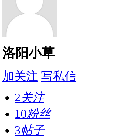
洛阳小草
加关注
写私信
2
关注
10
粉丝
3
帖子