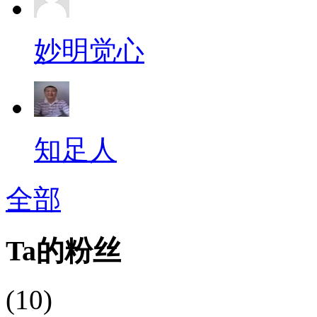
妙明觉心
知足人
全部
Ta的粉丝
(10)