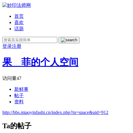
首页
喜欢
话题
登录
注册
果__菲的个人空间
访问量
47
新鲜事
帖子
资料
http://bbs.miaoyinfashi.cn/index.php?m=space&uid=912
Ta的帖子