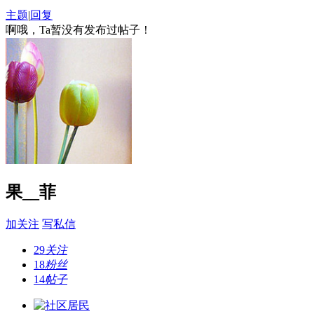
主题
|
回复
啊哦，Ta暂没有发布过帖子！
果__菲
加关注
写私信
29
关注
18
粉丝
14
帖子