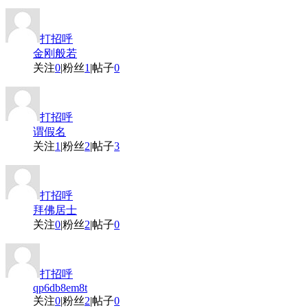
打招呼
金刚般若
关注
0
|
粉丝
1
|
帖子
0
打招呼
谓假名
关注
1
|
粉丝
2
|
帖子
3
打招呼
拜佛居士
关注
0
|
粉丝
2
|
帖子
0
打招呼
qp6db8em8t
关注
0
|
粉丝
2
|
帖子
0