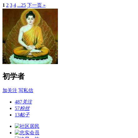
1
2
3
4
...25
下一页 »
初学者
加关注
写私信
487
关注
57
粉丝
13
帖子