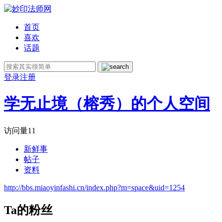
首页
喜欢
话题
登录
注册
学无止境（榕秀）的个人空间
访问量
11
新鲜事
帖子
资料
http://bbs.miaoyinfashi.cn/index.php?m=space&uid=1254
Ta的粉丝