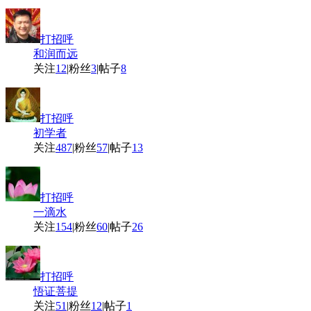
打招呼
和润而远
关注
12
|
粉丝
3
|
帖子
8
打招呼
初学者
关注
487
|
粉丝
57
|
帖子
13
打招呼
一滴水
关注
154
|
粉丝
60
|
帖子
26
打招呼
悟证菩提
关注
51
|
粉丝
12
|
帖子
1