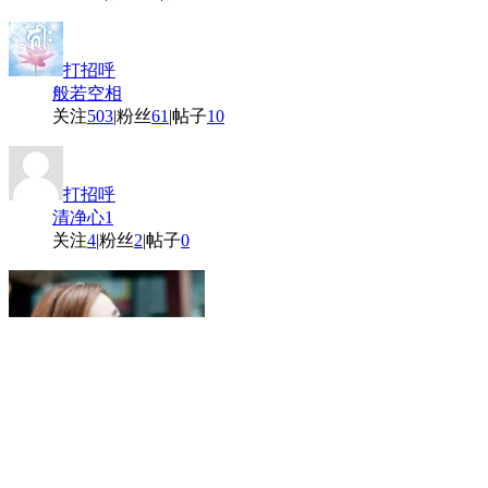
打招呼
般若空相
关注
503
|
粉丝
61
|
帖子
10
打招呼
清净心1
关注
4
|
粉丝
2
|
帖子
0