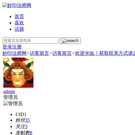
首页
喜欢
话题
登录
注册
妙印法师网
>
访客留言
>
访客留言
>
欢迎光临！获取联系方式请
admin
管理员
UID
1
粉丝
35
关注
3
发帖数
8