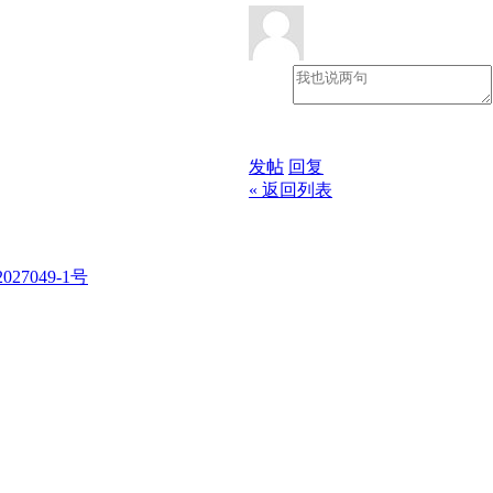
发帖
回复
« 返回列表
027049-1号