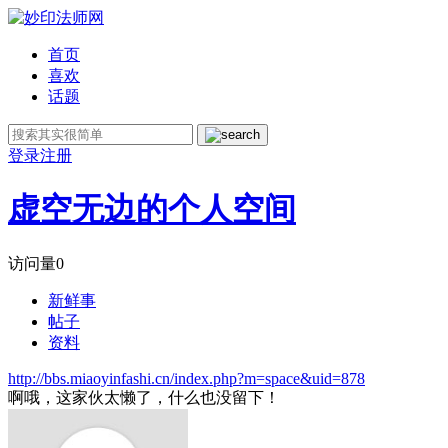
首页
喜欢
话题
登录
注册
虚空无边的个人空间
访问量
0
新鲜事
帖子
资料
http://bbs.miaoyinfashi.cn/index.php?m=space&uid=878
啊哦，这家伙太懒了，什么也没留下！