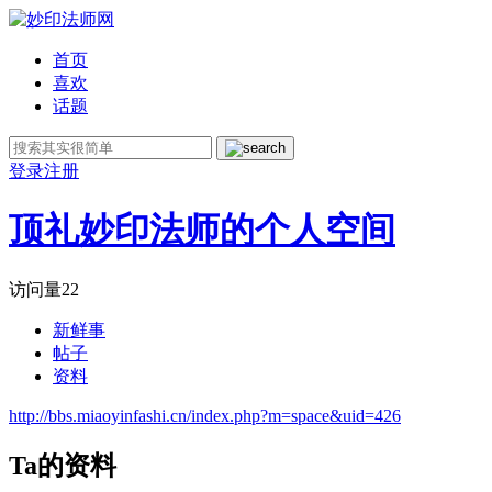
首页
喜欢
话题
登录
注册
顶礼妙印法师的个人空间
访问量
22
新鲜事
帖子
资料
http://bbs.miaoyinfashi.cn/index.php?m=space&uid=426
Ta的资料