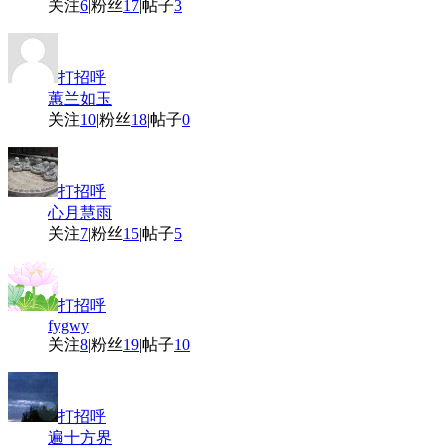
关注
6
|
粉丝
17
|
帖子
3
打招呼
蕙兰如玉
关注
10
|
粉丝
18
|
帖子
0
打招呼
心月慧雨
关注
7
|
粉丝
15
|
帖子
5
打招呼
fygwy
关注
8
|
粉丝
19
|
帖子
10
打招呼
遍十方界