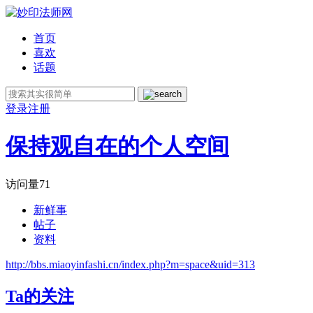
首页
喜欢
话题
登录
注册
保持观自在的个人空间
访问量
71
新鲜事
帖子
资料
http://bbs.miaoyinfashi.cn/index.php?m=space&uid=313
Ta的关注