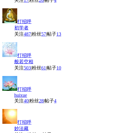
关注
17
|
粉丝
26
|
帖子
4
打招呼
初学者
关注
487
|
粉丝
57
|
帖子
13
打招呼
般若空相
关注
503
|
粉丝
61
|
帖子
10
打招呼
huixue
关注
40
|
粉丝
28
|
帖子
4
打招呼
妙法藏