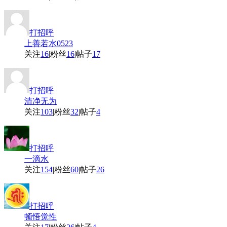
打招呼
上善若水0523
关注
16
|
粉丝
16
|
帖子
17
打招呼
清净无为
关注
103
|
粉丝
32
|
帖子
4
打招呼
一滴水
关注
154
|
粉丝
60
|
帖子
26
打招呼
顿悟觉性