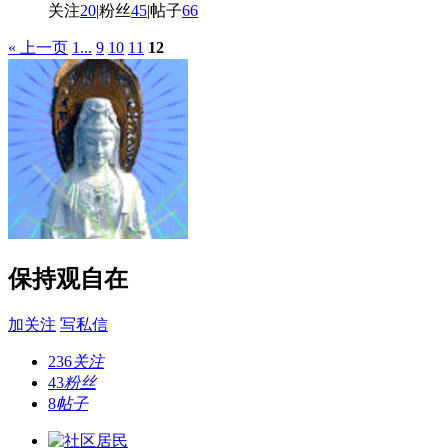
关注
20
|
粉丝
45
|
帖子
66
« 上一页
1...
9
10
11
12
保持观自在
加关注
写私信
236
关注
43
粉丝
8
帖子