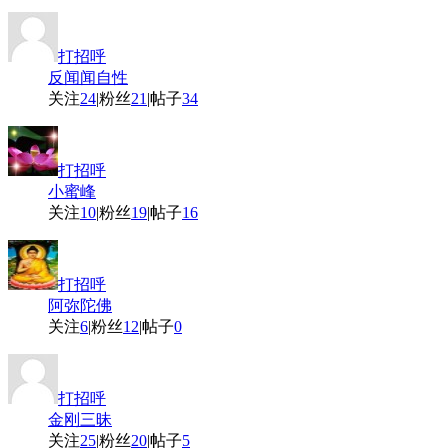
打招呼
反闻闻自性
关注
24
|
粉丝
21
|
帖子
34
打招呼
小蜜峰
关注
10
|
粉丝
19
|
帖子
16
打招呼
阿弥陀佛
关注
6
|
粉丝
12
|
帖子
0
打招呼
金刚三昧
关注
25
|
粉丝
20
|
帖子
5