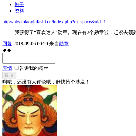
帖子
资料
http://bbs.miaoyinfashi.cn/index.php?m=space&uid=1
我获得了“喜欢达人”勋章。现在有2个勋章啦，赶紧去领
回复
2018-09-06 00:50
来自
勋章
◆
◆
表情
告诉我的粉丝
提 交
啊哦，还没有人评论哦，赶快抢个沙发！