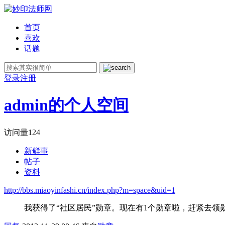
首页
喜欢
话题
登录
注册
admin的个人空间
访问量
124
新鲜事
帖子
资料
http://bbs.miaoyinfashi.cn/index.php?m=space&uid=1
我获得了“社区居民”勋章。现在有1个勋章啦，赶紧去领