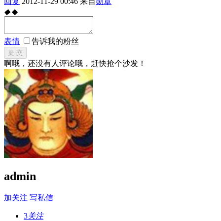
回复
2012-11-29 00:46
来自
勋章
◆
◆
表情
告诉我的粉丝
提 交
啊哦，还没有人评论哦，赶快抢个沙发！
admin
加关注
写私信
3
关注